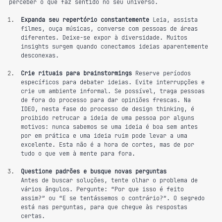
perceber o que faz sentido no seu universo.
Expanda seu repertório constantemente
 Leia, assista 
filmes, ouça músicas, converse com pessoas de áreas 
diferentes. Deixe-se expor à diversidade. Muitos 
insights surgem quando conectamos ideias aparentemente 
desconexas.
Crie rituais para brainstormings
 Reserve períodos 
específicos para debater ideias. Evite interrupções e 
crie um ambiente informal. Se possível, traga pessoas 
de fora do processo para dar opiniões frescas. Na 
IDEO, nesta fase do processo de design thinking, é 
proibido retrucar a ideia de uma pessoa por alguns 
motivos: nunca sabemos se uma ideia é boa sem antes 
por em prática e uma ideia ruim pode levar a uma 
excelente. Esta não é a hora de cortes, mas de por 
tudo o que vem à mente para fora.
Questione padrões e busque novas perguntas
Antes de buscar soluções, tente olhar o problema de 
vários ângulos. Pergunte: “Por que isso é feito 
assim?” ou “E se tentássemos o contrário?”. O segredo 
está nas perguntas, para que chegue às respostas 
certas.