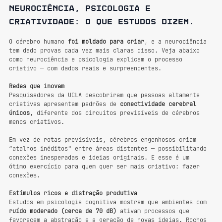
Neurociência, psicologia e 
criatividade: o que estudos dizem.
O cérebro humano 
foi moldado para criar
, e a neurociência 
tem dado provas cada vez mais claras disso. Veja abaixo 
como neurociência e psicologia explicam o processo 
criativo — com dados reais e surpreendentes.
Redes que inovam
Pesquisadores da UCLA descobriram que pessoas altamente 
criativas apresentam padrões de 
conectividade cerebral 
únicos
, diferente dos circuitos previsíveis de cérebros 
menos criativos.
Em vez de rotas previsíveis, cérebros engenhosos criam 
“atalhos inéditos” entre áreas distantes — possibilitando 
conexões inesperadas e ideias originais. E esse é um 
ótimo exercício para quem quer ser mais criativo: fazer 
conexões.
Estímulos ricos e distração produtiva
Estudos em psicologia cognitiva mostram que ambientes com 
ruído moderado (cerca de 70 dB)
 ativam processos que 
favorecem a abstração e a geração de novas ideias. Rochos 