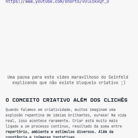
https://www.youtube.com/shorts/vOlEckxQf_U
Uma pausa para este vídeo maravilhoso do Seinfeld 
explicando que não existe bloqueio criativo ;)
O conceito criativo além dos clichês
Quando falamos em criatividade, muitos imaginam uma 
explosão repentina de ideias brilhantes, eureka! Na vida 
real, isso acontece raramente. Criar está muito mais 
ligado a um processo contínuo, resultado da soma entre 
repertório, ambiente e estímulos diversos. Além da 
constância e inúmeras tentativas.