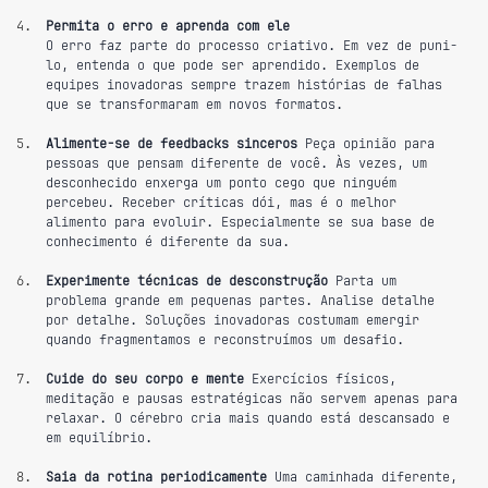
Permita o erro e aprenda com ele
O erro faz parte do processo criativo. Em vez de puni-
lo, entenda o que pode ser aprendido. Exemplos de 
equipes inovadoras sempre trazem histórias de falhas 
que se transformaram em novos formatos.
Alimente-se de feedbacks sinceros
 Peça opinião para 
pessoas que pensam diferente de você. Às vezes, um 
desconhecido enxerga um ponto cego que ninguém 
percebeu. Receber críticas dói, mas é o melhor 
alimento para evoluir. Especialmente se sua base de 
conhecimento é diferente da sua.
Experimente técnicas de desconstrução
 Parta um 
problema grande em pequenas partes. Analise detalhe 
por detalhe. Soluções inovadoras costumam emergir 
quando fragmentamos e reconstruímos um desafio.
Cuide do seu corpo e mente
 Exercícios físicos, 
meditação e pausas estratégicas não servem apenas para 
relaxar. O cérebro cria mais quando está descansado e 
em equilíbrio.
Saia da rotina periodicamente
 Uma caminhada diferente, 