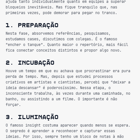
ajuda tanto individualmente quanto em equipes a superar 
bloqueios inevitáveis. Mas fique tranquilo que,
 nas 
primeiras vezes, pode demorar para pegar no tranco.
1. preparação
Nesta fase, absorvemos referências, pesquisamos, 
estudamos cases, discutimos com colegas. É o famoso 
“encher o tanque”. Quanto maior o repertório, mais fácil 
fica conectar conceitos distintos e propor algo novo.
2. incubação
Houve um tempo em que eu achava que procrastinar era pura 
perda de tempo. Mas, depois que estudei processos 
criativos em artistas e cientistas, percebi que “deixar a 
ideia descansar” é poderosíssimo. Nessa etapa, o 
inconsciente trabalha, às vezes durante uma caminhada, no 
banho, ou assistindo a um filme. O importante é não 
forçar.
3. iluminação
O famoso insight costuma aparecer quando menos se espera. 
O segredo é aprender a reconhecer e capturar essas 
ideias. Por isso, sempre tenho um bloco de notas à mão 