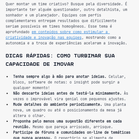
Quer montar um time criativo? Busque pela diversidade. É 
importante ter alguém questionador, outro detalhista, um 
sonhador e um planejador. Equipes com perfis 
complementares entregam resultados que dificilmente 
seriam possíveis em times homogêneos. Esse tema é 
aprofundado 
em conteúdos sobre como estimular a 
criatividade e inovação nas equipes
, mostrando como a 
autonomia e a troca de experiências aceleram a inovação.
Dicas rápidas: como turbinar sua 
capacidade de inovar
Tenha sempre algo à mão para anotar ideias.
 Celular, 
bloco, software de notas: o insight pode surgir a 
qualquer momento!
Não descarte ideias antes de testá-la minimamente.
 Às 
vezes o improvável vira genial com pequenos ajustes.
Mude detalhes do ambiente periodicamente.
 Uma planta 
nova, um quadro ou até o posicionamento da mesa já 
altera o olhar.
Proponha pelo menos uma sugestão diferente em cada 
reunião.
 Mesmo que pareça arriscado, arrisque.
Participe de fóruns e comunidades on-line de temáticas 
que nunca acessou.
 O repertório se alimenta de 