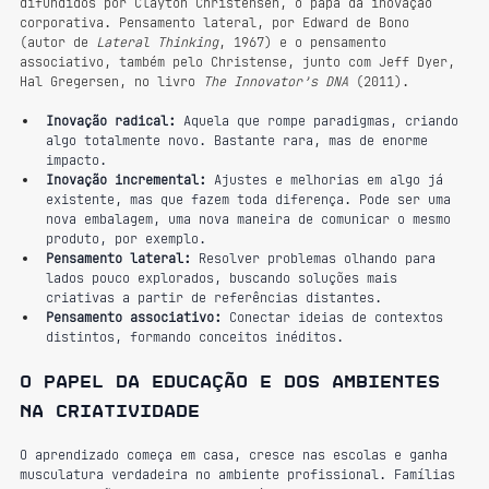
difundidos por Clayton Christensen, o papa da inovação 
corporativa. Pensamento lateral, por Edward de Bono 
(autor de 
Lateral Thinking
, 1967) e o pensamento 
associativo, também pelo Christense, junto com Jeff Dyer, 
Hal Gregersen, no livro 
The Innovator’s DNA
 (2011).
Inovação radical:
 Aquela que rompe paradigmas, criando 
algo totalmente novo. Bastante rara, mas de enorme 
impacto.
Inovação incremental:
 Ajustes e melhorias em algo já 
existente, mas que fazem toda diferença. Pode ser uma 
nova embalagem, uma nova maneira de comunicar o mesmo 
produto, por exemplo.
Pensamento lateral:
 Resolver problemas olhando para 
lados pouco explorados, buscando soluções mais 
criativas a partir de referências distantes.
Pensamento associativo:
 Conectar ideias de contextos 
distintos, formando conceitos inéditos.
O papel da educação e dos ambientes 
na criatividade
O aprendizado começa em casa, cresce nas escolas e ganha 
musculatura verdadeira no ambiente profissional. Famílias 