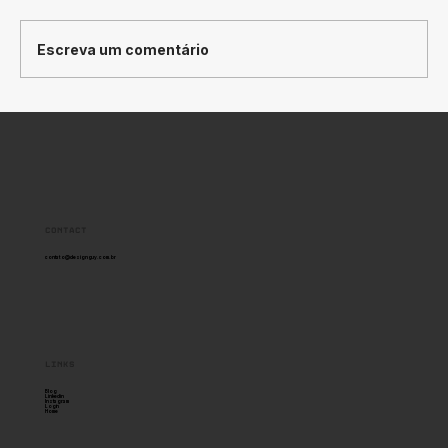
Escreva um comentário
Como Traduzir
Posicionamento de Marca em
Design
Contact
contato@designguy.com.br
links
Blog
Linkedin
Instagram
Login
Home