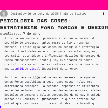
DesignGuy
20 de out. de 2025
7 min de leitura
Psicologia das Cores:
Estratégias para Marcas e Design
Atualizado:
7 de abr.
A cor da sua marca é o primeiro sinal que o cérebro do 
seu cliente processa, antes mesmo de ler o nome da 
empresa. A psicologia das cores no design é a estratégia 
de usar tonalidades específicas para despertar emoções, 
transmitir autoridade e influenciar decisões de compra de 
forma subconsciente. Neste guia, exploramos os dados 
científicos e as aplicações práticas para você construir 
uma 
identidade visual
 impossível de ignorar.
Ao olhar para um 
logo
 mal sabem as pessoas que aquelas 
cores foram escolhidas a dedo, para causar nelas uma 
determinada sensação. Há décadas, empresas de diferentes 
segmentos estudam como as cores despertam emoções, afetam 
decisões de compra e moldam percepções de marca. O estudo 
dessas influências é, justamente, o que se entende por 
psicologia das cores no universo do design e 
branding
.