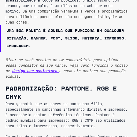
acessibilidade a todos os públicos
. O azul escuro com 
branco, por exemplo, é um clássico na web por esse 
motivo. 
Já uma combinação vermelha e verde é problemática 
para daltônicos porque eles não conseguem distinguir as 
duas cores
.
Uma boa paleta é aquela que funciona em qualquer 
situação, banner, post, slide, material impresso, 
embalagem.
Dica: se você precisa de um especialista para aplicar 
esses conceitos na sua marca, veja como funciona o modelo 
de 
design por assinatura 
e como ele acelera sua produção 
visual.
Padronização: Pantone, RGB e 
CMYK
Para garantir que as cores se mantenham fiéis, 
especialmente em campanhas integrando digital e impresso, 
é necessário adotar referências técnicas. Pantone é 
padrão mundial para impressão; RGB e CMYK são utilizados 
para telas e impressoras, respectivamente.