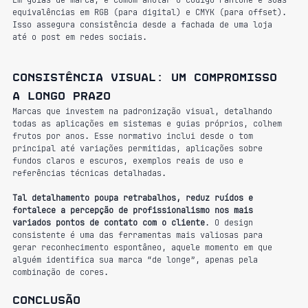
Em guias de marca, é comum anotar o código Pantone e suas 
equivalências em RGB (para digital) e CMYK (para offset). 
Isso assegura consistência desde a fachada de uma loja 
até o post em redes sociais.
Consistência visual: um compromisso 
a longo prazo
Marcas que investem na padronização visual, detalhando 
todas as aplicações em sistemas e guias próprios, colhem 
frutos por anos. Esse normativo inclui desde o tom 
principal até variações permitidas, aplicações sobre 
fundos claros e escuros, exemplos reais de uso e 
referências técnicas detalhadas.
Tal detalhamento poupa retrabalhos, reduz ruídos e 
fortalece a percepção de profissionalismo nos mais 
variados pontos de contato com o cliente
. O design 
consistente é uma das ferramentas mais valiosas para 
gerar reconhecimento espontâneo, aquele momento em que 
alguém identifica sua marca “de longe”, apenas pela 
combinação de cores.
Conclusão