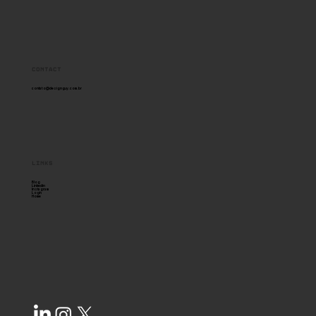
Posicionamento de Marca em
Design
Contact
contato@designguy.com.br
links
Blog
Linkedin
Instagram
Login
Home