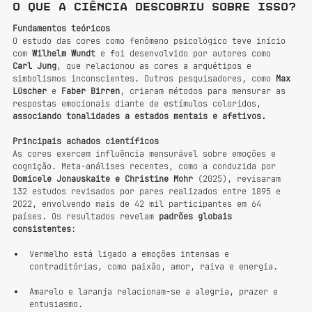
O que a ciência descobriu sobre isso?
Fundamentos teóricos
O estudo das cores como fenômeno psicológico teve início 
com 
Wilhelm Wundt
 e foi desenvolvido por autores como 
Carl Jung
, que relacionou as cores a arquétipos e 
simbolismos inconscientes. Outros pesquisadores, como 
Max 
Lüscher
 e 
Faber Birren
, criaram métodos para mensurar as 
respostas emocionais diante de estímulos coloridos, 
associando tonalidades a estados mentais e afetivos.
Principais achados científicos
As cores exercem influência mensurável sobre emoções e 
cognição. Meta-análises recentes, como a conduzida por 
Domicele Jonauskaite e Christine Mohr
 (2025), revisaram 
132 estudos revisados por pares realizados entre 1895 e 
2022, envolvendo mais de 42 mil participantes em 64 
países. Os resultados revelam 
padrões globais 
consistentes
:
Vermelho está ligado a emoções intensas e 
contraditórias, como paixão, amor, raiva e energia.
Amarelo e laranja relacionam-se a alegria, prazer e 
entusiasmo.