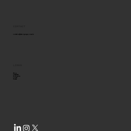
Posicionamento de Marca em
Design
Contact
contato@designguy.com.br
links
Blog
Linkedin
Instagram
Login
Home