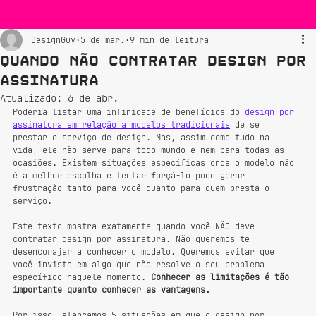
DesignGuy
5 de mar.
9 min de leitura
Quando Não Contratar Design por
Assinatura
Atualizado:
6 de abr.
Poderia listar uma infinidade de benefícios do 
design por 
assinatura em relação a modelos tradicionais
 de se 
prestar o serviço de design. Mas, assim como tudo na 
vida, ele não serve para todo mundo e nem para todas as 
ocasiões. Existem situações específicas onde o modelo não 
é a melhor escolha e tentar forçá-lo pode gerar 
frustração tanto para você quanto para quem presta o 
serviço.
Este texto mostra exatamente quando você NÃO deve 
contratar design por assinatura. Não queremos te 
desencorajar a conhecer o modelo. Queremos evitar que 
você invista em algo que não resolve o seu problema 
específico naquele momento. 
Conhecer as limitações é tão 
importante quanto conhecer as vantagens.
Por isso, elencamos 5 situações em que o design por 