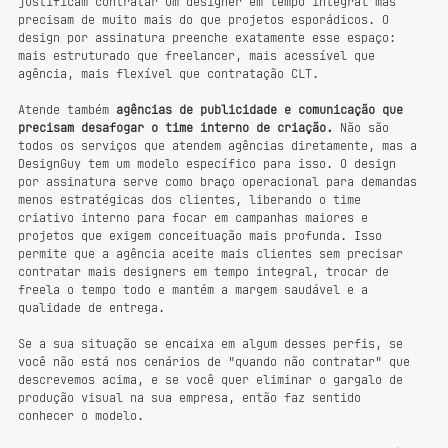
justificam contratar um designer em tempo integral mas 
precisam de muito mais do que projetos esporádicos. O 
design por assinatura preenche exatamente esse espaço: 
mais estruturado que freelancer, mais acessível que 
agência, mais flexível que contratação CLT.
Atende também 
agências de publicidade e comunicação que 
precisam desafogar o time interno de criação.
 Não são 
todos os serviços que atendem agências diretamente, mas a 
DesignGuy tem um modelo específico para isso. O design 
por assinatura serve como braço operacional para demandas 
menos estratégicas dos clientes, liberando o time 
criativo interno para focar em campanhas maiores e 
projetos que exigem conceituação mais profunda. Isso 
permite que a agência aceite mais clientes sem precisar 
contratar mais designers em tempo integral, trocar de 
freela o tempo todo e mantém a margem saudável e a 
qualidade de entrega.
Se a sua situação se encaixa em algum desses perfis, se 
você não está nos cenários de "quando não contratar" que 
descrevemos acima, e se você quer eliminar o gargalo de 
produção visual na sua empresa, então faz sentido 
conhecer o modelo.