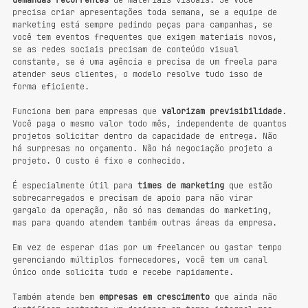
demandas recorrentes
 de materiais visuais. Se você 
precisa criar apresentações toda semana, se a equipe de 
marketing está sempre pedindo peças para campanhas, se 
você tem eventos frequentes que exigem materiais novos, 
se as redes sociais precisam de conteúdo visual 
constante, se é uma agência e precisa de um freela para 
atender seus clientes, o modelo resolve tudo isso de 
forma eficiente.
Funciona bem para empresas que 
valorizam previsibilidade
. 
Você paga o mesmo valor todo mês, independente de quantos 
projetos solicitar dentro da capacidade de entrega. Não 
há surpresas no orçamento. Não há negociação projeto a 
projeto. O custo é fixo e conhecido.
É especialmente útil para 
times de marketing
 que estão 
sobrecarregados e precisam de apoio para não virar 
gargalo da operação, não só nas demandas do marketing, 
mas para quando atendem também outras áreas da empresa.
Em vez de esperar dias por um freelancer ou gastar tempo 
gerenciando múltiplos fornecedores, você tem um canal 
único onde solicita tudo e recebe rapidamente.
Também atende bem 
empresas em crescimento
 que ainda não 