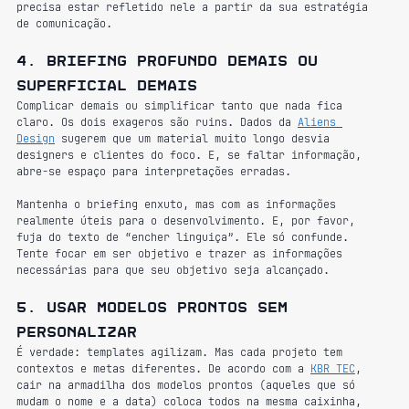
precisa estar refletido nele a partir da sua estratégia 
de comunicação.
4. Briefing profundo demais ou 
superficial demais
Complicar demais ou simplificar tanto que nada fica 
claro. Os dois exageros são ruins. Dados da 
Aliens 
Design
 sugerem que um material muito longo desvia 
designers e clientes do foco. E, se faltar informação, 
abre-se espaço para interpretações erradas.
Mantenha o briefing enxuto, mas com as informações 
realmente úteis para o desenvolvimento. E, por favor, 
fuja do texto de “encher linguiça”. Ele só confunde. 
Tente focar em ser objetivo e trazer as informações 
necessárias para que seu objetivo seja alcançado.
5. Usar modelos prontos sem 
personalizar
É verdade: templates agilizam. Mas cada projeto tem 
contextos e metas diferentes. De acordo com a 
KBR TEC
, 
cair na armadilha dos modelos prontos (aqueles que só 
mudam o nome e a data) coloca todos na mesma caixinha, 