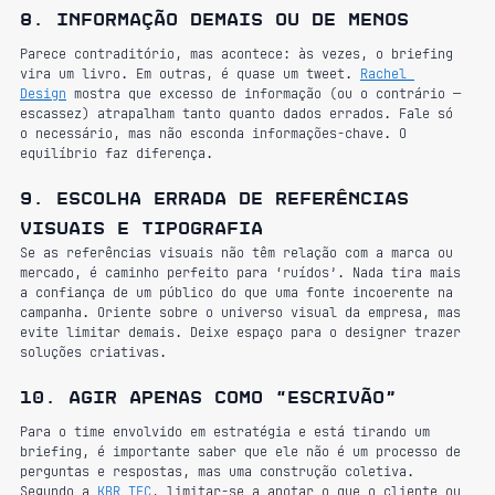
8. Informação demais ou de menos
Parece contraditório, mas acontece: às vezes, o briefing 
vira um livro. Em outras, é quase um tweet. 
Rachel 
Design
 mostra que excesso de informação (ou o contrário — 
escassez) atrapalham tanto quanto dados errados. Fale só 
o necessário, mas não esconda informações-chave. O 
equilíbrio faz diferença.
9. Escolha errada de referências 
visuais e tipografia
Se as referências visuais não têm relação com a marca ou 
mercado, é caminho perfeito para ‘ruídos’. Nada tira mais 
a confiança de um público do que uma fonte incoerente na 
campanha. Oriente sobre o universo visual da empresa, mas 
evite limitar demais. Deixe espaço para o designer trazer 
soluções criativas.
10. Agir apenas como “escrivão”
Para o time envolvido em estratégia e está tirando um 
briefing, é importante saber que ele não é um processo de 
perguntas e respostas, mas uma construção coletiva. 
Segundo a 
KBR TEC
, limitar-se a anotar o que o cliente ou 