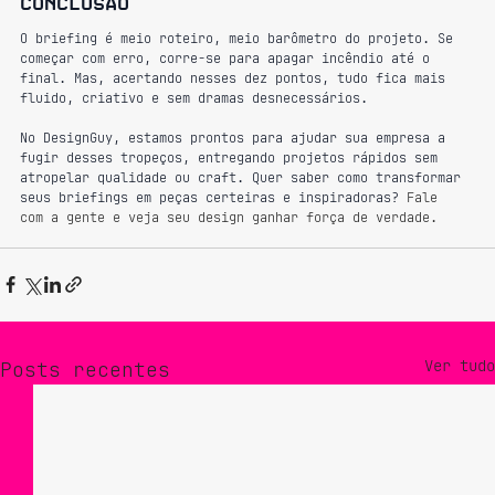
Conclusão
O briefing é meio roteiro, meio barômetro do projeto. Se 
começar com erro, corre-se para apagar incêndio até o 
final. Mas, acertando nesses dez pontos, tudo fica mais 
fluido, criativo e sem dramas desnecessários.
No DesignGuy, estamos prontos para ajudar sua empresa a 
fugir desses tropeços, entregando projetos rápidos sem 
atropelar qualidade ou craft. Quer saber como transformar 
seus briefings em peças certeiras e inspiradoras? 
Fale 
com a gente e veja seu design ganhar força de verdade.
Ver tudo
Posts recentes