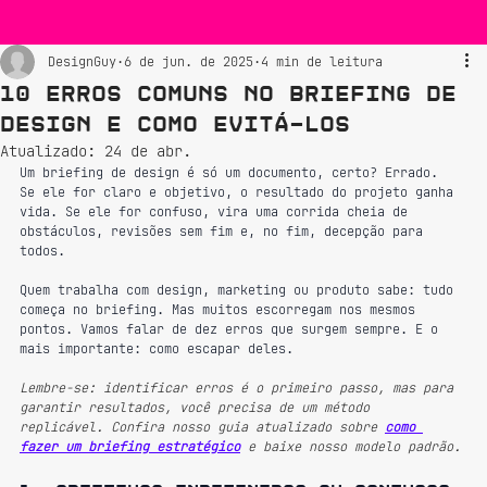
DesignGuy
6 de jun. de 2025
4 min de leitura
10 erros comuns no briefing de
design e como evitá-los
Atualizado:
24 de abr.
Um briefing de design é só um documento, certo? Errado. 
Se ele for claro e objetivo, o resultado do projeto ganha 
vida. Se ele for confuso, vira uma corrida cheia de 
obstáculos, revisões sem fim e, no fim, decepção para 
todos.
Quem trabalha com design, marketing ou produto sabe: tudo 
começa no briefing. Mas muitos escorregam nos mesmos 
pontos. Vamos falar de dez erros que surgem sempre. E o 
mais importante: como escapar deles.
Lembre-se: identificar erros é o primeiro passo, mas para 
garantir resultados, você precisa de um método 
replicável. Confira nosso guia atualizado sobre 
como 
fazer um briefing estratégico
 e baixe nosso modelo padrão.