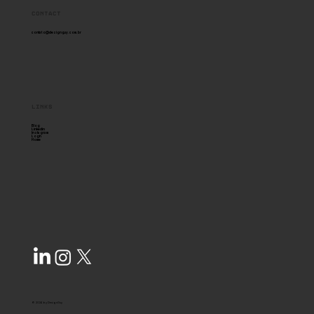
Contact
contato@designguy.com.br
links
Blog
Linkedin
Instagram
Login
Home
© 2024 by DesignGuy