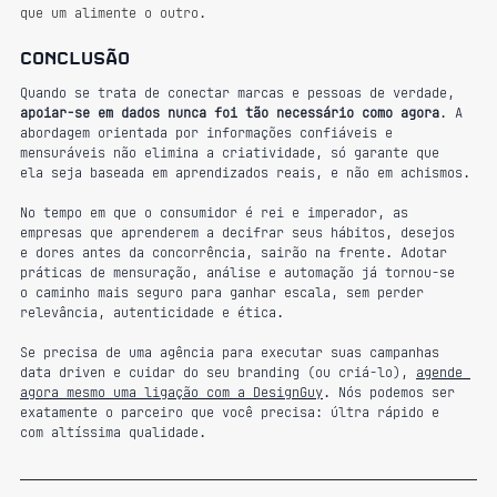
que um alimente o outro.
Conclusão
Quando se trata de conectar marcas e pessoas de verdade, 
apoiar-se em dados nunca foi tão necessário como agora
. A 
abordagem orientada por informações confiáveis e 
mensuráveis não elimina a criatividade, só garante que 
ela seja baseada em aprendizados reais, e não em achismos.
No tempo em que o consumidor é rei e imperador, as 
empresas que aprenderem a decifrar seus hábitos, desejos 
e dores antes da concorrência, sairão na frente. Adotar 
práticas de mensuração, análise e automação já tornou-se 
o caminho mais seguro para ganhar escala, sem perder 
relevância, autenticidade e ética.
Se precisa de uma agência para executar suas campanhas 
data driven e cuidar do seu branding (ou criá-lo), 
agende 
agora mesmo uma ligação com a DesignGuy
. Nós podemos ser 
exatamente o parceiro que você precisa: últra rápido e 
com altíssima qualidade.