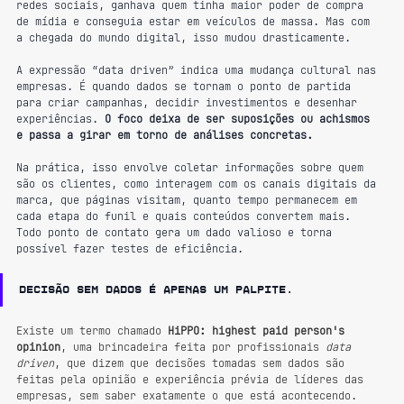
redes sociais, ganhava quem tinha maior poder de compra 
de mídia e conseguia estar em veículos de massa. Mas com 
a chegada do mundo digital, isso mudou drasticamente.
A expressão “data driven” indica uma mudança cultural nas 
empresas. É quando dados se tornam o ponto de partida 
para criar campanhas, decidir investimentos e desenhar 
experiências. 
O foco deixa de ser suposições ou achismos 
e passa a girar em torno de análises concretas.
Na prática, isso envolve coletar informações sobre quem 
são os clientes, como interagem com os canais digitais da 
marca, que páginas visitam, quanto tempo permanecem em 
cada etapa do funil e quais conteúdos convertem mais. 
Todo ponto de contato gera um dado valioso e torna 
possível fazer testes de eficiência.
Decisão sem dados é apenas um palpite.
Existe um termo chamado 
HiPPO: highest paid person's 
opinion
, uma brincadeira feita por profissionais 
data 
driven
, que dizem que decisões tomadas sem dados são 
feitas pela opinião e experiência prévia de líderes das 
empresas, sem saber exatamente o que está acontecendo.