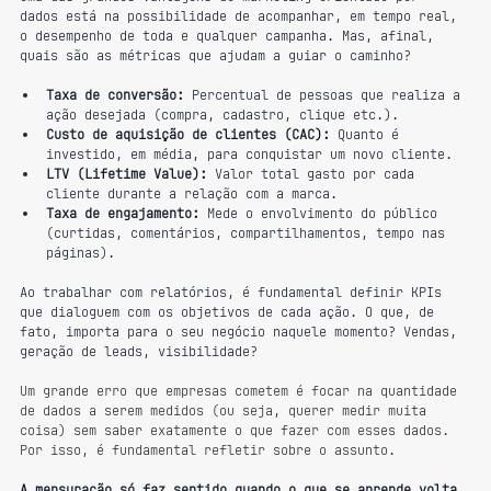
dados está na possibilidade de acompanhar, em tempo real, 
o desempenho de toda e qualquer campanha. Mas, afinal, 
quais são as métricas que ajudam a guiar o caminho?
Taxa de conversão:
 Percentual de pessoas que realiza a 
ação desejada (compra, cadastro, clique etc.).
Custo de aquisição de clientes (CAC):
 Quanto é 
investido, em média, para conquistar um novo cliente.
LTV (Lifetime Value): 
Valor total gasto por cada 
cliente durante a relação com a marca.
Taxa de engajamento: 
Mede o envolvimento do público 
(curtidas, comentários, compartilhamentos, tempo nas 
páginas).
Ao trabalhar com relatórios, é fundamental definir KPIs 
que dialoguem com os objetivos de cada ação. O que, de 
fato, importa para o seu negócio naquele momento? Vendas, 
geração de leads, visibilidade?
Um grande erro que empresas cometem é focar na quantidade 
de dados a serem medidos (ou seja, querer medir muita 
coisa) sem saber exatamente o que fazer com esses dados. 
Por isso, é fundamental refletir sobre o assunto.
A mensuração só faz sentido quando o que se aprende volta 