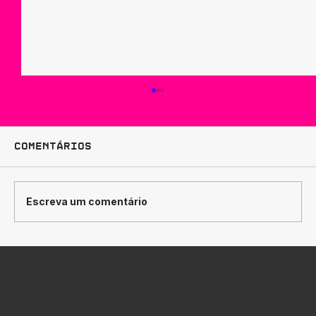
Comentários
Escreva um comentário
Como Traduzir
Posicionamento de Marca em
Design