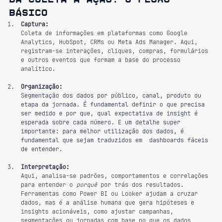
básico
Captura:
Coleta de informações em plataformas como Google 
Analytics, HubSpot, CRMs ou Meta Ads Manager. Aqui, 
registram-se interações, cliques, compras, formulários 
e outros eventos que formam a base do processo 
analítico.
Organização:
Segmentação dos dados por público, canal, produto ou 
etapa da jornada. É fundamental definir o que precisa 
ser medido e por que, qual expectativa de insight é 
esperada sobre cada número. E um detalhe super 
importante: para melhor utilização dos dados, é 
fundamental que sejam traduzidos em  dashboards fáceis 
de entender.
Interpretação: 
Aqui, analisa-se padrões, comportamentos e correlações 
para entender o 
porquê
 por trás dos resultados. 
Ferramentas como Power BI ou Looker ajudam a cruzar 
dados, mas é a análise humana que gera hipóteses e 
insights acionáveis, como ajustar campanhas, 
segmentações ou jornadas com base no que os dados 