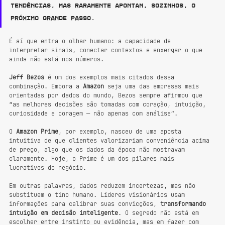
tendências, mas raramente apontam, sozinhos, o 
próximo grande passo. 
É aí que entra o olhar humano: a capacidade de 
interpretar sinais, conectar contextos e enxergar o que 
ainda não está nos números.
Jeff Bezos
 é um dos exemplos mais citados dessa 
combinação. Embora a 
Amazon
 seja uma das empresas mais 
orientadas por dados do mundo, Bezos sempre afirmou que 
“as melhores decisões são tomadas com coração, intuição, 
curiosidade e coragem — não apenas com análise”.
O 
Amazon Prime
, por exemplo, nasceu de uma aposta 
intuitiva de que clientes valorizariam conveniência acima 
de preço, algo que os dados da época não mostravam 
claramente. Hoje, o Prime é um dos pilares mais 
lucrativos do negócio.
Em outras palavras, dados reduzem incertezas, mas não 
substituem o tino humano. Líderes visionários usam 
informações para calibrar suas convicções, 
transformando 
intuição em decisão inteligente
. O segredo não está em 
escolher entre instinto ou evidência, mas em fazer com 