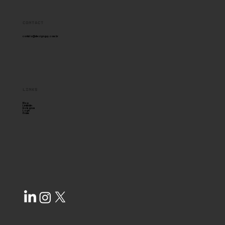
Contact
contato@designguy.com.br
links
Blog
Linkedin
Instagram
Login
Home