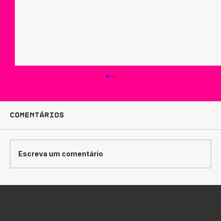
Comentários
Escreva um comentário
Como Traduzir
Posicionamento de Marca em
Design