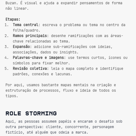
Buzan. É visual e ajuda a expandir pensamentos de forma 
não linear.
Etapas:
Tema central
: escreva o problema ou tema no centro da 
folha/quadro.
Ramos principais
: desenhe ramificações com as áreas-
chave relacionadas ao tema.
Expansão
: adicione sub-ramificações com ideias, 
associações, dados ou insights.
Palavras-chave e imagens
: use termos curtos, ícones ou 
símbolos para fixar melhor.
Revisão coletiva
: leia o mapa completo e identifique 
padrões, conexões e lacunas.
Por aqui, usamos bastante mapas mentais na criação e 
estruturação de processos, fluxo e ideia de todos os 
tipos.
Role storming
Aqui, as pessoas assumem papéis e encaram o desafio sob 
outra perspectiva: cliente, concorrente, personagem 
fictício, até alguém que odeia a marca.