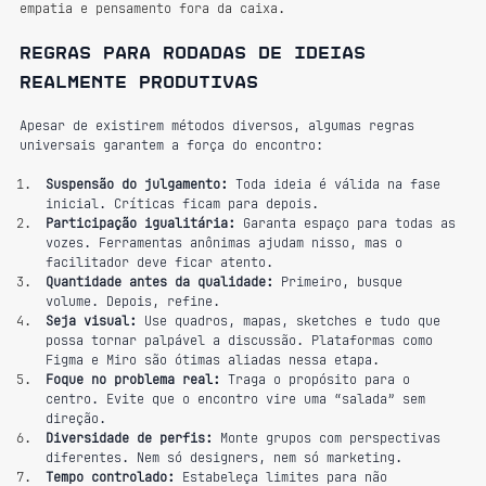
empatia e pensamento fora da caixa.
Regras para rodadas de ideias 
realmente produtivas
Apesar de existirem métodos diversos, algumas regras 
universais garantem a força do encontro:
Suspensão do julgamento:
 Toda ideia é válida na fase 
inicial. Críticas ficam para depois.
Participação igualitária:
 Garanta espaço para todas as 
vozes. Ferramentas anônimas ajudam nisso, mas o 
facilitador deve ficar atento.
Quantidade antes da qualidade:
 Primeiro, busque 
volume. Depois, refine.
Seja visual:
 Use quadros, mapas, sketches e tudo que 
possa tornar palpável a discussão. Plataformas como 
Figma e Miro são ótimas aliadas nessa etapa.
Foque no problema real:
 Traga o propósito para o 
centro. Evite que o encontro vire uma “salada” sem 
direção.
Diversidade de perfis:
 Monte grupos com perspectivas 
diferentes. Nem só designers, nem só marketing.
Tempo controlado:
 Estabeleça limites para não 