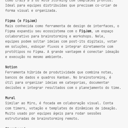
como 
Crazy 8’s
 ou 
Role Storming
 com templates prontos. 
Ideal para equipes distribuídas que precisam co-criar de 
forma visual e organizada.
Figma (e FigJam)
Mais conhecida como ferramenta de design de interfaces, o 
Figma expandiu seu ecossistema com o 
FigJam
, um espaço 
colaborativo para brainstorming e workshops. Nele, 
equipes podem soltar ideias com post-its digitais, votar 
em soluções, esboçar fluxos e integrar diretamente com 
protótipos no Figma. A grande vantagem é conectar ideação 
e execução no mesmo ambiente.
Notion
Ferramenta híbrida de produtividade que combina notas, 
bancos de dados e quadros Kanban. No brainstorming, é 
útil para organizar ideias em categorias, documentar 
decisões e integrar resultados com o planejamento do time.
Mural
Similar ao Miro, é focada em colaboração visual. Conta 
com timers, votação e templates de dinâmicas de ideação. 
Muito usado por equipes ágeis para rodar sessões 
estruturadas de brainstorming remoto.