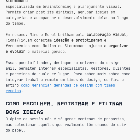
Stormboard
Especializada em brainstorming e planejamento visual. 
Permite criar post-its digitais, agrupar ideias em 
categorias e acompanhar o desenvolvimento delas ao longo 
do tempo.
Em resumo: Miro e Mural brilham pela 
colaboração visual
, 
Figma/FigJam conectam 
ideação e prototipagem
 e 
ferramentas como Notion ou Stormboard ajudam a 
organizar 
e evoluir
 o material gerado.
Essas possibilidades, destaque no universo do design 
ágil, permitem integrar especialistas, gestores, clientes 
e parceiros de qualquer lugar. Para saber mais sobre como 
integrar trabalho remoto em times de design, confira o 
artigo 
como gerenciar demandas de design com times 
remotos
.
Como escolher, registrar e filtrar 
boas ideias
O ápice da sessão não é só gerar centenas de propostas, 
mas selecionar aquelas que realmente têm chance de sair 
do papel.