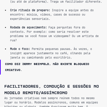
(ou até de plataforma). Traga um facilitador diferente.
Crie rituais de preparo:
 Inspire a equipe antes do 
encontro: música, vídeos, cases de sucesso ou 
experiências sensoriais.
Rodada de aquecimento:
 Faça perguntas fora do 
contexto. Por exemplo: como seria resolver este 
problema se você fosse um videogame? Ou um artista de 
rua?
Mude o foco:
 Permita pequenas pausas. Às vezes, o 
insight aparece justamente no café, olhando pela 
janela ou caminhando pelo escritório.
Como diz Jerry Seinfeld, não existe bloqueio 
criativo.
Facilitadores, condução e sessões no 
modelo remoto/assíncrono
As jornadas criativas nem sempre reúnem todos no mesmo 
lugar ou horário. Modelos assíncronos, comuns em equipes 
híbridas ou globais, também funcionam muito bem. O 