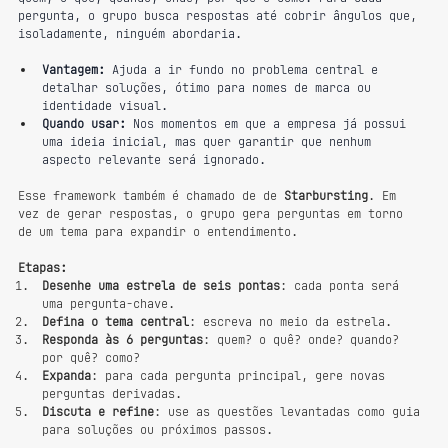
pergunta, o grupo busca respostas até cobrir ângulos que, 
isoladamente, ninguém abordaria.
Vantagem:
 Ajuda a ir fundo no problema central e 
detalhar soluções, ótimo para nomes de marca ou 
identidade visual.
Quando usar:
 Nos momentos em que a empresa já possui 
uma ideia inicial, mas quer garantir que nenhum 
aspecto relevante será ignorado.
Esse framework também é chamado de de 
Starbursting
. Em 
vez de gerar respostas, o grupo gera perguntas em torno 
de um tema para expandir o entendimento.
Etapas:
Desenhe uma estrela de seis pontas
: cada ponta será 
uma pergunta-chave.
Defina o tema central
: escreva no meio da estrela.
Responda às 6 perguntas
: quem? o quê? onde? quando? 
por quê? como?
Expanda
: para cada pergunta principal, gere novas 
perguntas derivadas.
Discuta e refine
: use as questões levantadas como guia 
para soluções ou próximos passos.