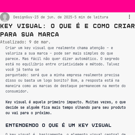
DesignGuy
23 de jun. de 2025
5 min de leitura
Key Visual: O Que É e Como Criar
para Sua Marca
Atualizado:
9 de mar.
Criar um key visual que realmente chama atenção – e 
valoriza a sua marca – pode ser mais simples do que 
parece. Mas fácil não quer dizer automático. O segredo 
está no equilíbrio entre criatividade e método. Talvez 
você já tenha se 
perguntado: será que a minha empresa realmente precisa 
disso ou basta um logo bonito? Bom, a resposta está na 
maneira como as marcas de destaque permanecem na mente do 
consumidor.
Key visual é aquele primeiro impacto. Muitas vezes, o que 
decide se alguém fica mais tempo olhando para seu produto 
ou vai para o próximo.
Entendendo o que é um key visual
O key visual é, basicamente, o elemento visual central de 