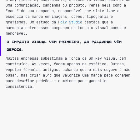
uma comunicação, campanha ou produto. Pense nele como a 
“cara” de uma campanha, responsável por sintetizar a 
essência da marca em imagens, cores, tipografia e 
grafismos. Um estudo da 
Holy Studio
 destaca que a 
harmonia entre esses componentes torna o visual coeso e 
memorável.
O impacto visual vem primeiro, as palavras vêm 
depois.
Muitas empresas subestimam a força de um key visual bem 
construído. Às vezes, focam apenas na estética. Outras, 
repetem fórmulas antigas, achando que o mais seguro é não 
ousar. Mas criar algo que valorize uma marca pede coragem 
para desafiar padrões – e método para garantir 
consistência.