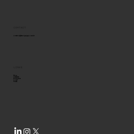
Posicionamento de Marca em
Design
Contact
contato@designguy.com.br
links
Blog
Linkedin
Instagram
Login
Home