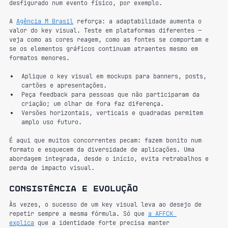
desfigurado num evento físico, por exemplo.
A 
Agência M Brasil
 reforça: a adaptabilidade aumenta o 
valor do key visual. Teste em plataformas diferentes — 
veja como as cores reagem, como as fontes se comportam e 
se os elementos gráficos continuam atraentes mesmo em 
formatos menores.
Aplique o key visual em mockups para banners, posts, 
cartões e apresentações.
Peça feedback para pessoas que não participaram da 
criação; um olhar de fora faz diferença.
Versões horizontais, verticais e quadradas permitem 
amplo uso futuro.
É aqui que muitos concorrentes pecam: fazem bonito num 
formato e esquecem da diversidade de aplicações. Uma 
abordagem integrada, desde o início, evita retrabalhos e 
perda de impacto visual.
Consistência e evolução
Às vezes, o sucesso de um key visual leva ao desejo de 
repetir sempre a mesma fórmula. Só que 
a AFFCK 
explica
 que a identidade forte precisa manter 