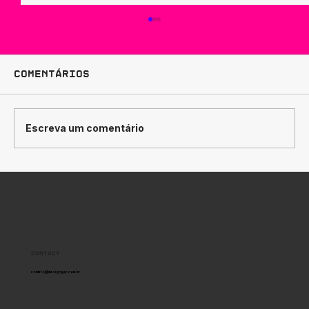
Comentários
Escreva um comentário
Como Traduzir
Posicionamento de Marca em
Design
Contact
contato@designguy.com.br