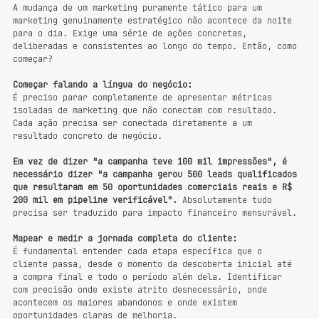
A mudança de um marketing puramente tático para um 
marketing genuinamente estratégico não acontece da noite 
para o dia. Exige uma série de ações concretas, 
deliberadas e consistentes ao longo do tempo. Então, como 
começar?
Começar falando a língua do negócio:
É preciso parar completamente de apresentar métricas 
isoladas de marketing que não conectam com resultado. 
Cada ação precisa ser conectada diretamente a um 
resultado concreto de negócio.
Em vez de dizer "a campanha teve 100 mil impressões", é 
necessário dizer "a campanha gerou 500 leads qualificados 
que resultaram em 50 oportunidades comerciais reais e R$ 
200 mil em pipeline verificável".
 Absolutamente tudo 
precisa ser traduzido para impacto financeiro mensurável.
Mapear e medir a jornada completa do cliente:
É fundamental entender cada etapa específica que o 
cliente passa, desde o momento da descoberta inicial até 
a compra final e todo o período além dela. Identificar 
com precisão onde existe atrito desnecessário, onde 
acontecem os maiores abandonos e onde existem 
oportunidades claras de melhoria.