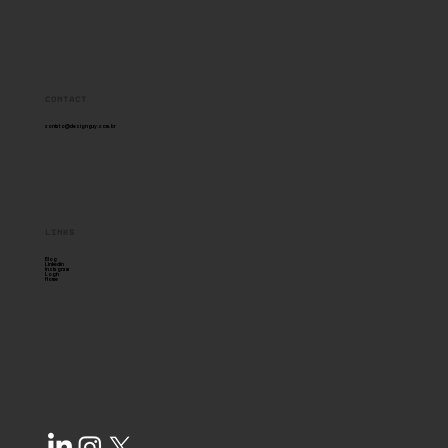
Contact
contato@designguy.com.br
links
Blog
Linkedin
Instagram
Login
Home