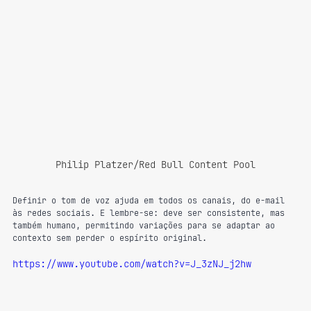
Philip Platzer/Red Bull Content Pool
Definir o tom de voz ajuda em todos os canais, do e-mail 
às redes sociais. E lembre-se: deve ser consistente, mas 
também humano, permitindo variações para se adaptar ao 
contexto sem perder o espírito original.
https://www.youtube.com/watch?v=J_3zNJ_j2hw