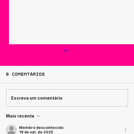
6 comentários
Escreva um comentário
Mais recente
Como Traduzir
Posicionamento de Marca em
Membro desconhecido
Design
19 de set. de 2025