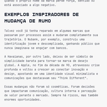
Quando o próprio nome da marca perde força, sentido ou 
está associado a algo negativo.
Exemplos inspiradores de 
mudança de rumo
Talvez você já tenha reparado em algumas marcas que 
passaram por processos assim e mudaram completamente sua 
trajetória. O Nubank, por exemplo, construiu uma 
identificação jovem e descomplicada, ganhando público que 
nunca imaginava se engajar com bancos. 
A Havaianas, por outro lado, deixou de ser símbolo de 
simplicidade barata para tornar-se marca de desejo 
global. A Apple, no fim da década de 90, atravessou crise 
profunda e voltou a crescer ao conectar inovação e 
design, apostando em uma identidade visual minimalista e 
comunicações que destacavam seu “Think Different”.
Essas mudanças não foram só cosméticas. Foram decisões 
que impactaram comunicação, cultura interna e percepção 
de valor perante o mercado. Sempre há riscos, mas também 
enormes oportunidades.