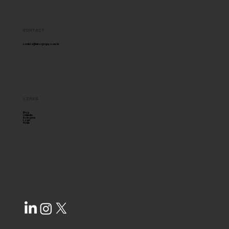
Contact
contato@designguy.com.br
links
Blog
Linkedin
Instagram
Login
Home