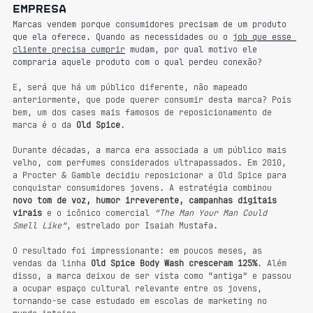
empresa
Marcas vendem porque consumidores precisam de um produto 
que ela oferece. Quando as necessidades ou o 
job que esse 
cliente precisa cumprir
 mudam, por qual motivo ele 
compraria aquele produto com o qual perdeu conexão?
E, será que há um público diferente, não mapeado 
anteriormente, que pode querer consumir desta marca? Pois 
bem, um dos cases mais famosos de reposicionamento de 
marca é o da 
Old Spice
.
Durante décadas, a marca era associada a um público mais 
velho, com perfumes considerados ultrapassados. Em 2010, 
a Procter & Gamble decidiu reposicionar a Old Spice para 
conquistar consumidores jovens. A estratégia combinou 
novo tom de voz, humor irreverente, campanhas digitais 
virais
 e o icônico comercial 
“The Man Your Man Could 
Smell Like”
, estrelado por Isaiah Mustafa.
O resultado foi impressionante: em poucos meses, as 
vendas da linha 
Old Spice Body Wash cresceram 125%
. Além 
disso, a marca deixou de ser vista como “antiga” e passou 
a ocupar espaço cultural relevante entre os jovens, 
tornando-se case estudado em escolas de marketing no 