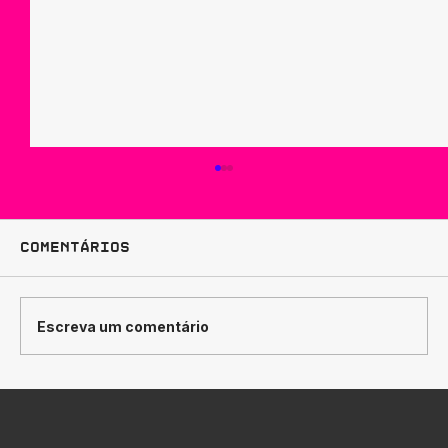
Comentários
Escreva um comentário
Como Traduzir
Posicionamento de Marca em
Design